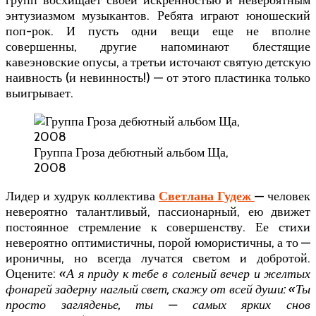
групп восхищает своей искренностью и невероятным
энтузиазмом музыкантов. Ребята играют юношеский
поп-рок. И пусть одни вещи еще не вполне
совершенны, другие напоминают блестящие
кавеэновские опусы, а третьи источают святую детскую
наивность (и невинность!) — от этого пластинка только
выигрывает.
Группа Гроза дебютный альбом Ща,
2008
Лидер и худрук коллектива
Светлана Гудеж
— человек
невероятно талантливый, пассионарный, ею движет
постоянное стремление к совершенству. Ее стихи
невероятно оптимистичны, порой юмористичны, а то —
ироничны, но всегда лучатся светом и добротой.
Оцените:
«А я приду к тебе в соленый вечер и желтых
фонарей задерну наглый свет, скажу от всей души: «Ты
просто загляденье, ты — самых ярких снов