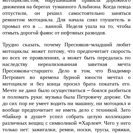
мотоциклистом, нарушившим правила дорожного
движения на берегах туманного Альбиона. Когда певца
отпустили, он решил самостоятельно заняться
ремонтом мотоцикла. Для начала снял глушитель и
промыл его в …. ванной. Неделя ушла на то, чтобы
отмыть дорогой фаянс от нефтяных разводов.
Трудно сказать, почему Пресняков-младший любит
мотоциклы: может потому, что предпочитает скорость
во всех ее проявлениях, а может быть передалась по
наследству нереализованная заветная мечта
Преснякова-старшего. Дело в том, что Владимир
Петрович во времена бурной юности мечтал о
мотоцикле и без конца просил брата покатать его.
Мечте не дано было осуществиться – боялся разбиться
и поломать руки: музыка была Петровичу дороже. Он
до сих пор не умеет водить ни машину, ни мотоцикл и
вообще предпочитает не иметь дело с техникой. Зато
«байкер в душе» успел собрать целую коллекцию
различных вещиц с символикой «Харлея». Чего у него
только нет: зажигалки, ремни, носки, трусы, пряжки,