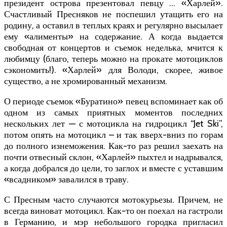
президент острова презентовал певцу … «Харлей».
Счастливый Пресняков не поспешил утащить его на
родину, а оставил в теплых краях и регулярно высылает
ему «алименты» на содержание. А когда выдается
свободная от концертов и съемок неделька, мчится к
любимцу (благо, теперь можно на прокате мотоциклов
сэкономить!). «Харлей» для Володи, скорее, живое
существо, а не хромированный механизм.
О периоде съемок «Буратино» певец вспоминает как об
одном из самых приятных моментов последних
нескольких лет — с мотоцикла на гидроцикл “Jet Ski”,
потом опять на мотоцикл – и так вверх-вниз по горам
до полного изнеможения. Как-то раз решил заехать на
почти отвесный склон, «Харлей» пыхтел и надрывался,
а когда добрался до цели, то заглох и вместе с уставшим
«всадником» завалился в траву.
С Пресным часто случаются мотокурьезы. Причем, не
всегда виноват мотоцикл. Как-то он поехал на гастроли
в Германию, и мэр небольшого городка пригласил