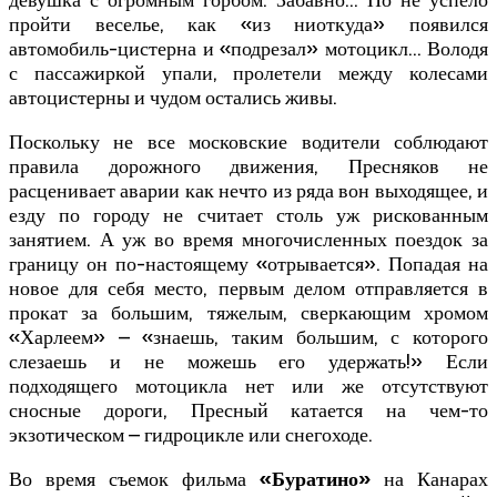
девушка с огромным горбом. Забавно… Но не успело
пройти веселье, как «из ниоткуда» появился
автомобиль-цистерна и «подрезал» мотоцикл… Володя
с пассажиркой упали, пролетели между колесами
автоцистерны и чудом остались живы.
Поскольку не все московские водители соблюдают
правила дорожного движения, Пресняков не
расценивает аварии как нечто из ряда вон выходящее, и
езду по городу не считает столь уж рискованным
занятием. А уж во время многочисленных поездок за
границу он по-настоящему «отрывается». Попадая на
новое для себя место, первым делом отправляется в
прокат за большим, тяжелым, сверкающим хромом
«Харлеем» – «знаешь, таким большим, с которого
слезаешь и не можешь его удержать!» Если
подходящего мотоцикла нет или же отсутствуют
сносные дороги, Пресный катается на чем-то
экзотическом – гидроцикле или снегоходе.
Во время съемок фильма
«Буратино»
на Канарах