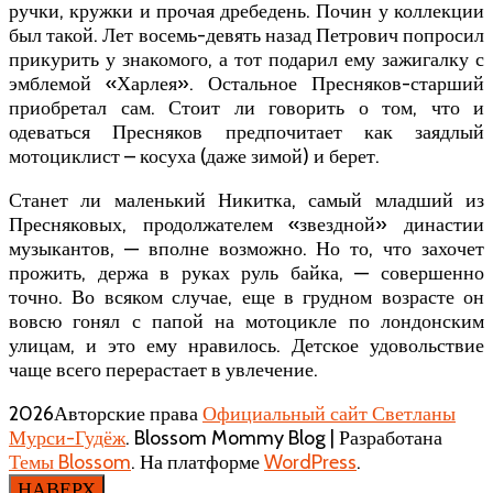
ручки, кружки и прочая дребедень. Почин у коллекции
был такой. Лет восемь-девять назад Петрович попросил
прикурить у знакомого, а тот подарил ему зажигалку с
эмблемой «Харлея». Остальное Пресняков-старший
приобретал сам. Стоит ли говорить о том, что и
одеваться Пресняков предпочитает как заядлый
мотоциклист – косуха (даже зимой) и берет.
Станет ли маленький Никитка, самый младший из
Пресняковых, продолжателем «звездной» династии
музыкантов, — вполне возможно. Но то, что захочет
прожить, держа в руках руль байка, — совершенно
точно. Во всяком случае, еще в грудном возрасте он
вовсю гонял с папой на мотоцикле по лондонским
улицам, и это ему нравилось. Детское удовольствие
чаще всего перерастает в увлечение.
2026Авторские права
Официальный сайт Светланы
Мурси-Гудёж
.
Blossom Mommy Blog | Разработана
Темы Blossom
. На платформе
WordPress
.
НАВЕРХ