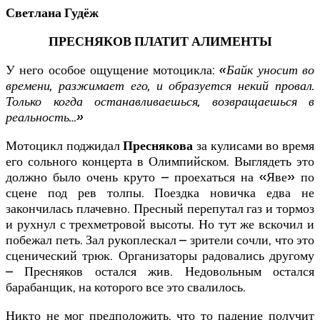
Светлана Гудёж
ПРЕСНЯКОВ ПЛАТИТ АЛИМЕНТЫ
У него особое ощущение мотоцикла:
«Байк уносит во
времени, разжимает его, и образуется некий провал.
Только когда останавливаешься, возвращаешься в
реальность…»
Мотоцикл поджидал
Преснякова
за кулисами во время
его сольного концерта в Олимпийском. Выглядеть это
должно было очень круто – проехаться на «Яве» по
сцене под рев толпы. Поездка новичка едва не
закончилась плачевно. Пресный перепутал газ и тормоз
и рухнул с трехметровой высоты. Но тут же вскочил и
побежал петь. Зал рукоплескал – зрители сочли, что это
сценический трюк. Организаторы радовались другому
– Пресняков остался жив. Недовольным остался
барабанщик, на которого все это свалилось.
Никто не мог предположить, что то падение получит