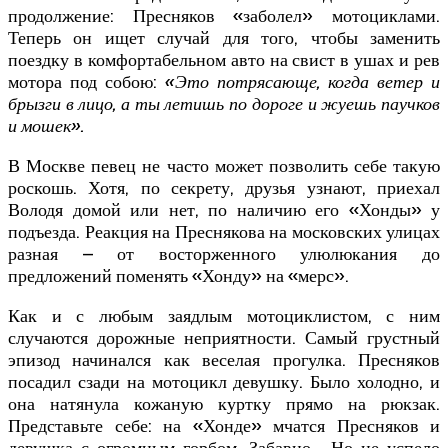
продолжение: Пресняков «заболел» мотоциклами.
Теперь он ищет случай для того, чтобы заменить
поездку в комфортабельном авто на свист в ушах и рев
мотора под собою:
«Это потрясающе, когда ветер и
брызги в лицо, а ты летишь по дороге и жуешь паучков
и мошек».
В Москве певец не часто может позволить себе такую
роскошь. Хотя, по секрету, друзья узнают, приехал
Володя домой или нет, по наличию его «Хонды» у
подъезда. Реакция на Преснякова на московских улицах
разная – от восторженного улюлюкания до
предложений поменять «Хонду» на «мерс».
Как и с любым заядлым мотоциклистом, с ним
случаются дорожные неприятности. Самый грустный
эпизод начинался как веселая прогулка. Пресняков
посадил сзади на мотоцикл девушку. Было холодно, и
она натянула кожаную куртку прямо на рюкзак.
Представьте себе: на «Хонде» мчатся Пресняков и